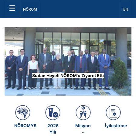
☰
Dil Seç
NÖROM
EN
Önceki
Sonrak
Sudan Heyeti NÖROM'u Ziyaret Etti
NÖROMYS
2026
Misyon
İyileştirmeler
Yılı
-