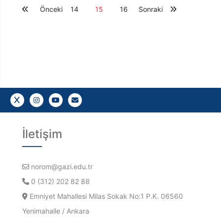
Önceki
14
15
16
Sonraki
Bizi takip edin
Bizi takip edin
YouTube
Gazi E-Mail
İletişim
norom@gazi.edu.tr
0 (312) 202 82 88
Emniyet Mahallesi Milas Sokak No:1 P.K. 06560
Yenimahalle / Ankara