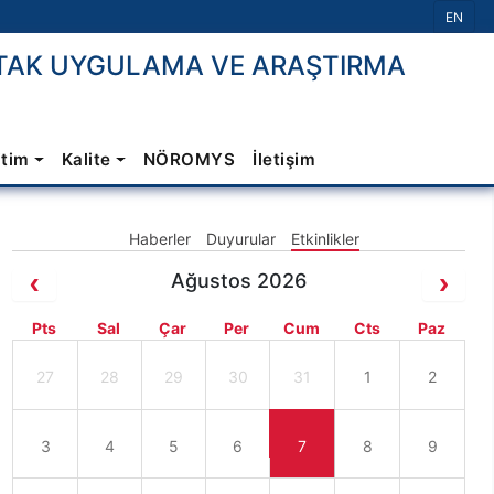
Dil Seç
EN
TAK UYGULAMA VE ARAŞTIRMA
itim
Kalite
NÖROMYS
İletişim
Haberler
Duyurular
Etkinlikler
Ağustos 2026
Pts
Sal
Çar
Per
Cum
Cts
Paz
27
28
29
30
31
1
2
3
4
5
6
7
8
9