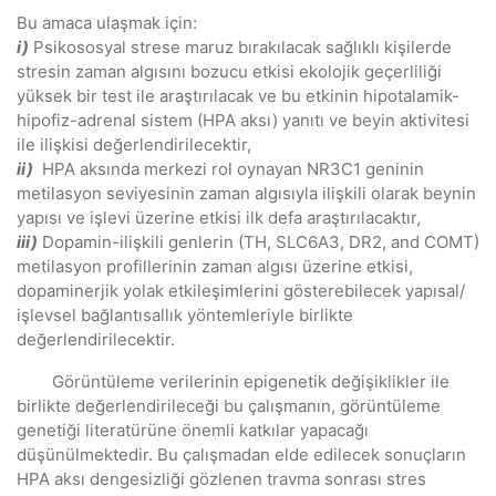
Bu amaca ulaşmak için:
i)
Psikososyal strese maruz bırakılacak sağlıklı kişilerde
stresin zaman algısını bozucu etkisi ekolojik geçerliliği
yüksek bir test ile araştırılacak ve bu etkinin hipotalamik-
hipofiz-adrenal sistem (HPA aksı) yanıtı ve beyin aktivitesi
ile ilişkisi değerlendirilecektir,
ii)
HPA aksında merkezi rol oynayan NR3C1 geninin
metilasyon seviyesinin zaman algısıyla ilişkili olarak beynin
yapısı ve işlevi üzerine etkisi ilk defa araştırılacaktır,
iii)
Dopamin-ilişkili genlerin (TH, SLC6A3, DR2, and COMT)
metilasyon profillerinin zaman algısı üzerine etkisi,
dopaminerjik yolak etkileşimlerini gösterebilecek yapısal/
işlevsel bağlantısallık yöntemleriyle birlikte
değerlendirilecektir.
Görüntüleme verilerinin epigenetik değişiklikler ile
birlikte değerlendirileceği bu çalışmanın, görüntüleme
genetiği literatürüne önemli katkılar yapacağı
düşünülmektedir. Bu çalışmadan elde edilecek sonuçların
HPA aksı dengesizliği gözlenen travma sonrası stres