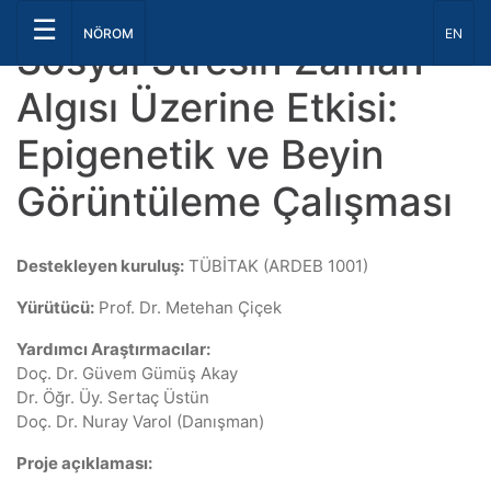
☰
Dil Seç
NÖROM
EN
Sosyal Stresin Zaman
Algısı Üzerine Etkisi:
Epigenetik ve Beyin
Görüntüleme Çalışması
Destekleyen kuruluş:
TÜBİTAK (ARDEB 1001)
Yürütücü:
Prof. Dr. Metehan Çiçek
Yardımcı Araştırmacılar:
Doç. Dr. Güvem Gümüş Akay
Dr. Öğr. Üy. Sertaç Üstün
Doç. Dr. Nuray Varol (Danışman)
Proje açıklaması: