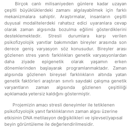
Birçok canlı milisaniyeden günlere kadar uzayan
çeşitli büyüklüklerdeki zamanı algılayabilmek için farklı
mekanizmalara sahiptir. Araştırmalar, insanların çeşitli
duyusal modalitelerdeki rahatsız edici uyaranlara cevap
olarak zaman algısında bozulma eğilimi gösterdiklerini
desteklemektedir. Stresli durumlara karşı verilen
psikofizyolojik yanıtlar bakımından bireyler arasında son
derece geniş varyasyon söz konusudur. Bireyler arası
gözlenen stres yanıtı farklılıkları genetik varyasyonlardan
daha ziyade epigenetik olarak yaşamın erken
dönemlerinden başlayarak programlanmaktadır. Zaman
algısında gözlenen bireysel farklılıkların altında yatan
genetik faktörleri araştıran sınırlı sayıdaki çalışma genetik
varyantların zaman algısında gözlenen çeşitliliği
açıklamada yetersiz kaldığını göstermiştir.
Projemizin amacı stresli deneyimler ile tetiklenen
psikofizyolojik yanıt farklılıklarının zaman algısı üzerine
etkisinin DNA metilasyon değişiklikleri ve işlevsel/yapısal
beyin görüntüleme ile değerlendirilmesidir.