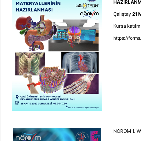
HAZIRLANM
Çalıştay
21 
Kursa katılm
https://for
NÖROM 1. We