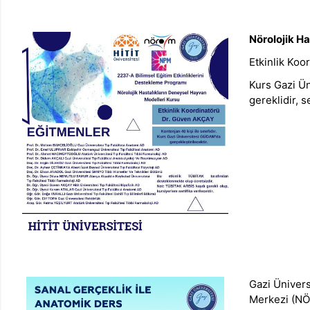
Nörolojik H
Etkinlik Koo
Kurs Gazi Ün
gereklidir, se
Gazi Ünivers
Merkezi (NÖR