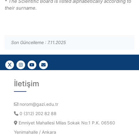
* The Scientific Board is listed alphabetically according to
their surname.
Son Güncelleme : 7.11.2025
Bizi takip edin
Bizi takip edin
YouTube
Gazi E-Mail
İletişim
norom@gazi.edu.tr
0 (312) 202 82 88
Emniyet Mahallesi Milas Sokak No:1 P.K. 06560
Yenimahalle / Ankara