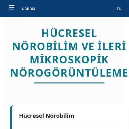
☰
Dil Seç
NÖROM
EN
HÜCRESEL
NÖROBILIM VE İLERI
MIKROSKOPIK
NÖROGÖRÜNTÜLEME
Hücresel Nörobilim