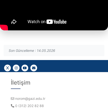
Son Güncelleme : 14.05.2026
Bizi takip edin
Bizi takip edin
YouTube
Gazi E-Mail
İletişim
norom@gazi.edu.tr
0 (312) 202 82 88