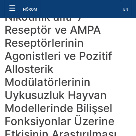
☰
Dil Seç
NÖROM
EN
Nikotinik alfa-7
Reseptör ve AMPA
Reseptörlerinin
Agonistleri ve Pozitif
Allosterik
Modülatörlerinin
Uykusuzluk Hayvan
Modellerinde Bilişsel
Fonksiyonlar Üzerine
Etkisinin Araştırılması