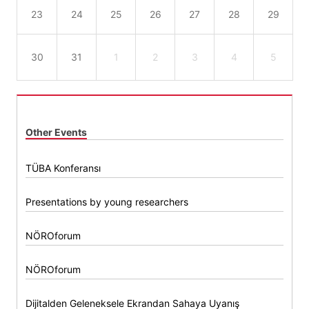
23
24
25
26
27
28
29
30
31
1
2
3
4
5
Other Events
TÜBA Konferansı
Presentations by young researchers
NÖROforum
NÖROforum
Dijitalden Geleneksele Ekrandan Sahaya Uyanış