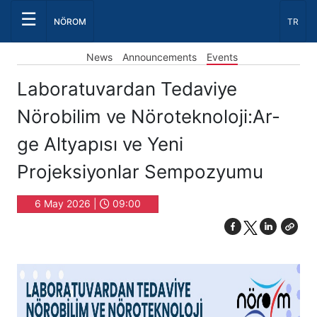
☰
Select
NÖROM
TR
Event
News
Announcements
Events
Laboratuvardan Tedaviye
Nörobilim ve Nöroteknoloji:Ar-
ge Altyapısı ve Yeni
Projeksiyonlar Sempozyumu
6 May 2026 |
09:00