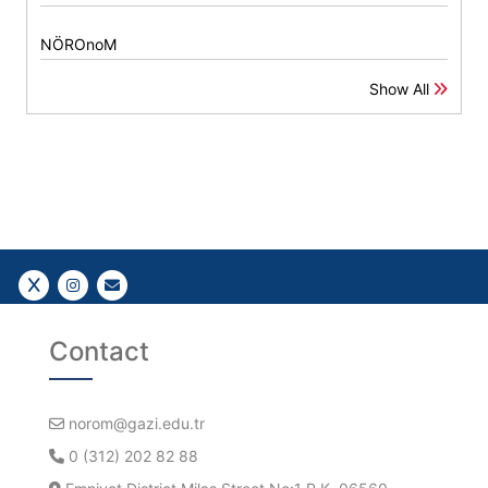
NÖROnoM
Show All
Follow Us!
Follow Us!
Gazi E-Mail
Contact
norom@gazi.edu.tr
0 (312) 202 82 88